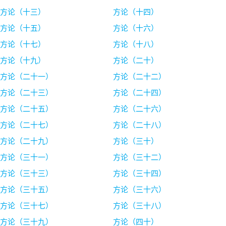
方论（十三）
方论（十四）
方论（十五）
方论（十六）
方论（十七）
方论（十八）
方论（十九）
方论（二十）
方论（二十一）
方论（二十二）
方论（二十三）
方论（二十四）
方论（二十五）
方论（二十六）
方论（二十七）
方论（二十八）
方论（二十九）
方论（三十）
方论（三十一）
方论（三十二）
方论（三十三）
方论（三十四）
方论（三十五）
方论（三十六）
方论（三十七）
方论（三十八）
方论（三十九）
方论（四十）