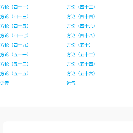
方论（四十一）
方论（四十二）
方论（四十三）
方论（四十四）
方论（四十五）
方论（四十六）
方论（四十七）
方论（四十八）
方论（四十九）
方论（五十）
方论（五十一）
方论（五十二）
方论（五十三）
方论（五十四）
方论（五十五）
方论（五十六）
史传
运气