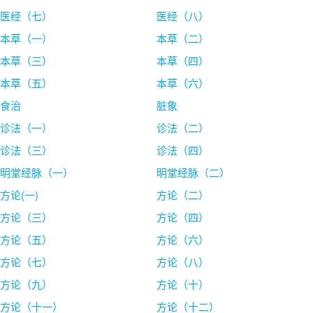
医经（七）
医经（八）
本草（一）
本草（二）
本草（三）
本草（四）
本草（五）
本草（六）
食治
脏象
诊法（一）
诊法（二）
诊法（三）
诊法（四）
明堂经脉（一）
明堂经脉（二）
方论(一)
方论（二）
方论（三）
方论（四）
方论（五）
方论（六）
方论（七）
方论（八）
方论（九）
方论（十）
方论（十一）
方论（十二）