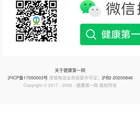
关于健康第一网
沪ICP备17050003号
增值电信业务经营许可证：
沪B2-20200846
Copyright © 2017 - 2026 - 健康第一网 版权所有