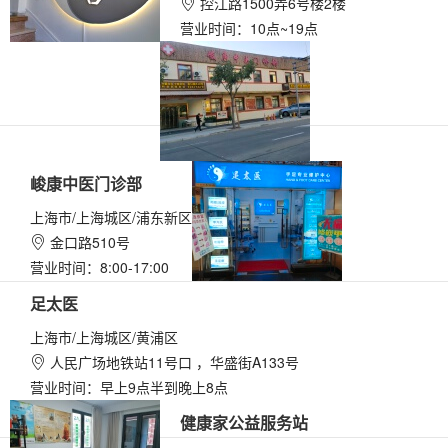
控江路1500弄6号楼2楼

营业时间：10点~19点
峻康中医门诊部
上海市/上海城区/浦东新区
金口路510号

营业时间：8:00-17:00
足太医
上海市/上海城区/黄浦区
人民广场地铁站11号口 ，华盛街A133号

营业时间：早上9点半到晚上8点
健康家公益服务站