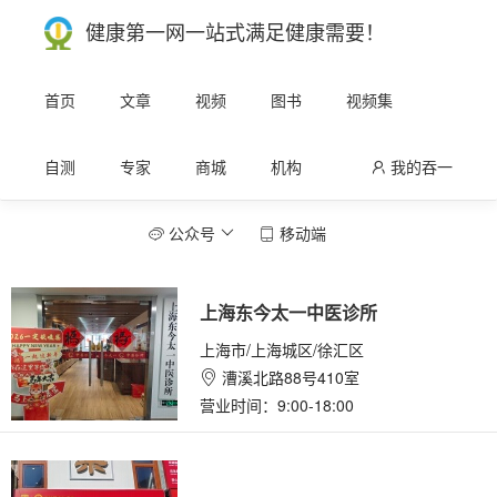
健康第一网一站式满足健康需要！
首页
文章
视频
图书
视频集
自测
专家
商城
机构
我的吞一

公众号
移动端


上海东今太一中医诊所
上海市/上海城区/徐汇区
漕溪北路88号410室

营业时间：9:00-18:00