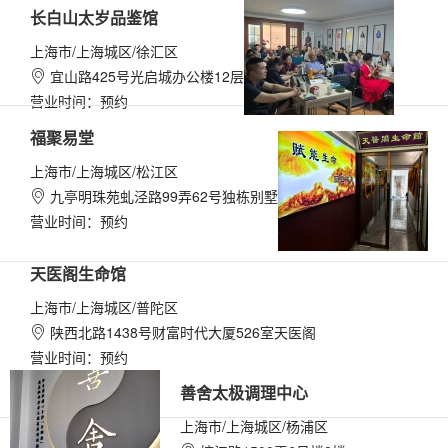
长白山太岁品鉴馆
上海市/上海城区/徐汇区
宜山路425号光启城办公楼12层

营业时间：预约
福聚易堂
上海市/上海城区/松江区
九亭明珠苑虬泾路99弄62号独栋别墅

营业时间：预约
天医阁生命馆
上海市/上海城区/普陀区
陕西北路1438号财富时代大厦526室天医阁

营业时间：预约
善舍太极调理中心
上海市/上海城区/杨浦区