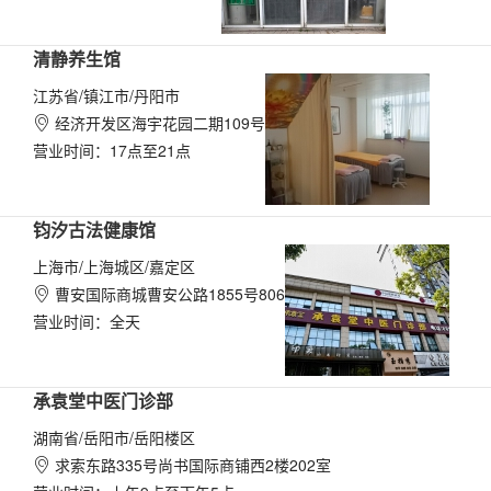
清静养生馆
江苏省/镇江市/丹阳市
经济开发区海宇花园二期109号

营业时间：17点至21点
钧汐古法健康馆
上海市/上海城区/嘉定区
曹安国际商城曹安公路1855号806

营业时间：全天
承袁堂中医门诊部
湖南省/岳阳市/岳阳楼区
求索东路335号尚书国际商铺西2楼202室
