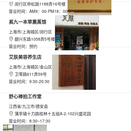
闵行区申虹路1188弄16号楼

营业时间：AM9：00-PM18：00
奚九一本草熏蒸馆
上海市/上海城区/闵行区
颛兴东路1058弄5号楼

营业时间：预约
艾肤美容养生店
上海市/上海城区/金山区
卫零路611弄59号

营业时间：9:30-20:30
舒心禅拍工作室
江西省/九江市/德安县
蒲亭镇十力路桂林十五组A-2-102兴盛花园

营业时间：8:30~17:30