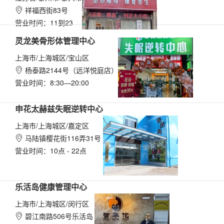
祥福西街83号

营业时间：11到23
灵龙美骨形体管理中心
上海市/上海城区/宝山区
杨泰路2144号（远洋悦庭店）

营业时间：8:30—20:00
申花太赫兹失眠逆转中心
上海市/上海城区/嘉定区
马陆镇樱花街116弄31号

营业时间：10点 - 22点
乐活岛健康管理中心
上海市/上海城区/闵行区
碧江南路506号乐活岛
